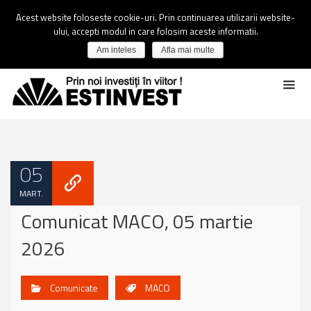
Acest website foloseste cookie-uri. Prin continuarea utilizarii website-
ului, accepti modul in care folosim aceste informatii.
Am inteles
Afla mai multe
05
MART.
Comunicat MACO, 05 martie
2026
Comunicate
MACO