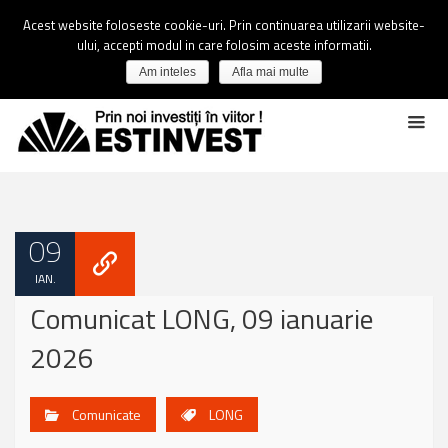
Acest website foloseste cookie-uri. Prin continuarea utilizarii website-
ului, accepti modul in care folosim aceste informatii.
Am inteles
Afla mai multe
09
IAN.
Comunicat LONG, 09 ianuarie
2026
Comunicate
LONG