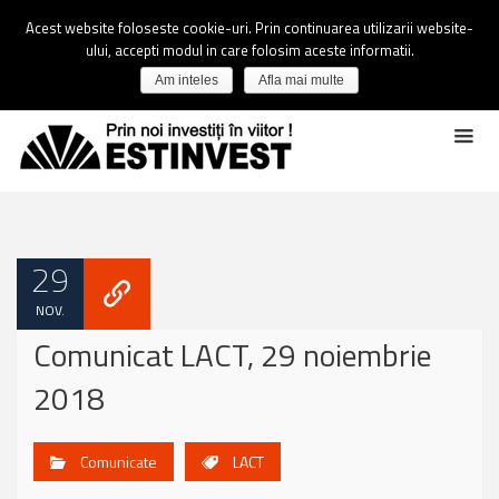
Acest website foloseste cookie-uri. Prin continuarea utilizarii website-
ului, accepti modul in care folosim aceste informatii.
Am inteles
Afla mai multe
29
NOV.
Comunicat LACT, 29 noiembrie
2018
Comunicate
LACT