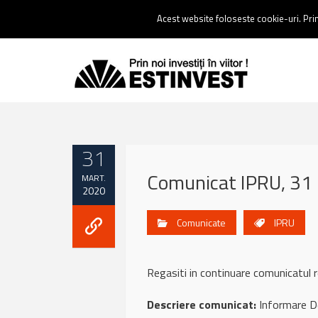
Contact:
0237 238 900 |
Email :
contact@estinvest.ro
Acest website foloseste cookie-uri. Prin 
31
Comunicat IPRU, 31
MART.
2020
Comunicate
IPRU
Regasiti in continuare comunicatul
Descriere comunicat:
Informare De