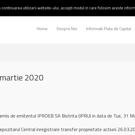
continuarea utilizarii website-ului, accepti modul in care folosim aceste informa
Home
Despre Noi
Informatii Piata de Capital
 martie 2020
 remis de emitentul IPROEB SA Bistrita (IPRU) in data de Tue, 31
pozitarul Central inregistrare transfer proprietate actiuni 26.03.2