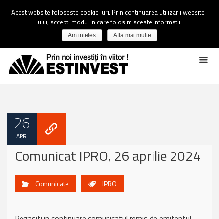
Acest website foloseste cookie-uri. Prin continuarea utilizarii website-
ului, accepti modul in care folosim aceste informatii.
Am inteles
Afla mai multe
26
APR.
Comunicat IPRO, 26 aprilie 2024
Comunicate
IPRO
Regasiti in continuare comunicatul remis de emitentul