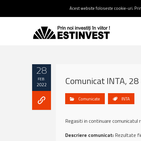
Contact:
0237 238 900 |
Email :
contact@estinvest.ro
Acest website foloseste cookie-uri. Prin 
28
Comunicat INTA, 28 
FEB.
2022
Comunicate
INTA
Regasiti in continuare comunicatu
Descriere comunicat:
Rezultate fi