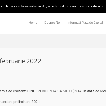
continuarea utilizarii website-ului, accepti modul in care folosim aceste informa
Home
Despre Noi
Informatii Piata de Capital
februarie 2022
l remis de emitentul INDEPENDENTA SA SIBIU (INTA) in data de M
nanciare preliminare 2021