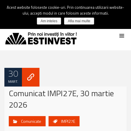
Acest website foloseste cookie-uri. Prin continuarea utilizarii website-
ului, accepti modul in care folosim aceste informatii.
Am inteles
Afla mai multe
30
MART.
Comunicat IMPI27E, 30 martie
2026
Comunicate
IMPI27E