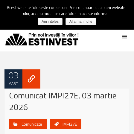
Acest website foloseste cookie-uri. Prin continuarea utilizarii website-
ului, accepti modul in care folosim aceste informatii.
Am inteles
Afla mai multe
03
MART.
Comunicat IMPI27E, 03 martie
2026
Comunicate
IMPI27E