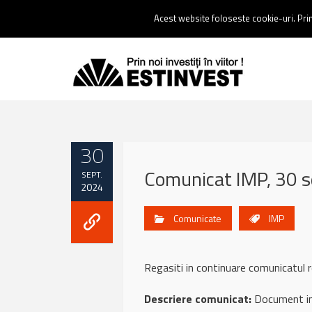
Contact:
0237 238 900 |
Email :
contact@estinvest.ro
Acest website foloseste cookie-uri. Prin 
30
Comunicat IMP, 30 
SEPT.
2024
Comunicate
IMP
Regasiti in continuare comunicat
Descriere comunicat:
Document inf