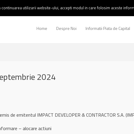
continuarea utilizarii website-ului, accepti modul in care folosim aceste informa
Home
Despre Noi
Informatii Piata de Capital
septembrie 2024
ul remis de emitentul IMPACT DEVELOPER & CONTRACTOR S.A. (IMP
ormare – alocare actiuni