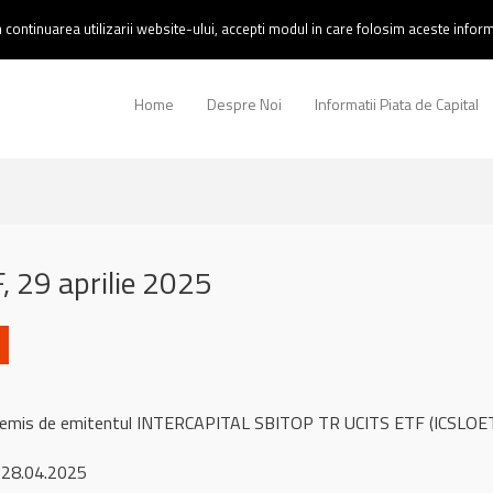
continuarea utilizarii website-ului, accepti modul in care folosim aceste informa
Home
Despre Noi
Informatii Piata de Capital
 29 aprilie 2025
l remis de emitentul INTERCAPITAL SBITOP TR UCITS ETF (ICSLOET
 28.04.2025