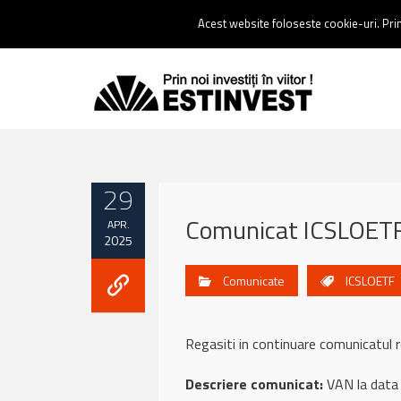
Contact:
0237 238 900 |
Email :
contact@estinvest.ro
Acest website foloseste cookie-uri. Prin 
29
Comunicat ICSLOETF,
APR.
2025
Comunicate
ICSLOETF
Regasiti in continuare comunicatu
Descriere comunicat:
VAN la data