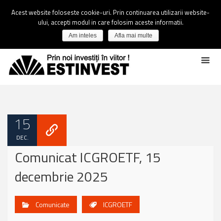
Acest website foloseste cookie-uri. Prin continuarea utilizarii website-
ului, accepti modul in care folosim aceste informatii.
Am inteles
Afla mai multe
15
DEC.
Comunicat ICGROETF, 15
decembrie 2025
Comunicate
ICGROETF