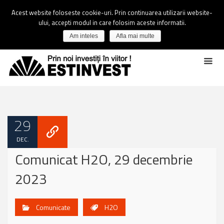
Acest website foloseste cookie-uri. Prin continuarea utilizarii website-
ului, accepti modul in care folosim aceste informatii.
Am inteles
Afla mai multe
29
DEC.
Comunicat H2O, 29 decembrie
2023
Comunicate
H2O