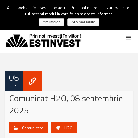
Acest website foloseste cookie-uri. Prin continuarea utilizarii website-
ului, accepti modul in care folosim aceste informatii.
Am inteles
Afla mai multe
08
SEPT.
Comunicat H2O, 08 septembrie
2025
Comunicate
H2O