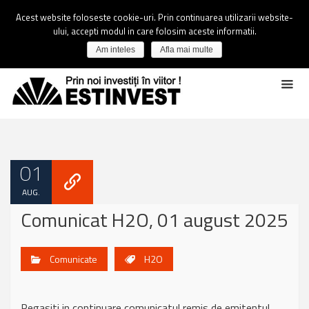
Acest website foloseste cookie-uri. Prin continuarea utilizarii website-
ului, accepti modul in care folosim aceste informatii.
Am inteles
Afla mai multe
01
AUG.
Comunicat H2O, 01 august 2025
Comunicate
H2O
Regasiti in continuare comunicatul remis de emitentul