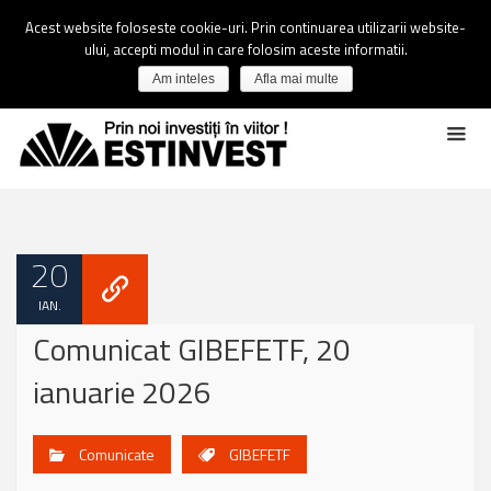
Acest website foloseste cookie-uri. Prin continuarea utilizarii website-
ului, accepti modul in care folosim aceste informatii.
Am inteles
Afla mai multe
20
IAN.
Comunicat GIBEFETF, 20
ianuarie 2026
Comunicate
GIBEFETF