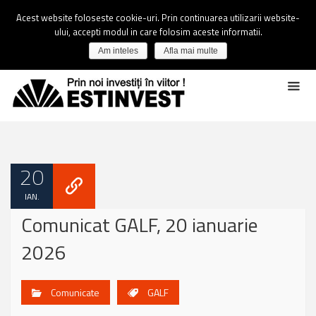
Acest website foloseste cookie-uri. Prin continuarea utilizarii website-
ului, accepti modul in care folosim aceste informatii.
Am inteles
Afla mai multe
20
IAN.
Comunicat GALF, 20 ianuarie
2026
Comunicate
GALF