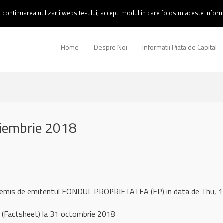
continuarea utilizarii website-ului, accepti modul in care folosim aceste informa
Home
Despre Noi
Informatii Piata de Capital
oiembrie 2018
ul remis de emitentul FONDUL PROPRIETATEA (FP) in data de Thu,
 (Factsheet) la 31 octombrie 2018