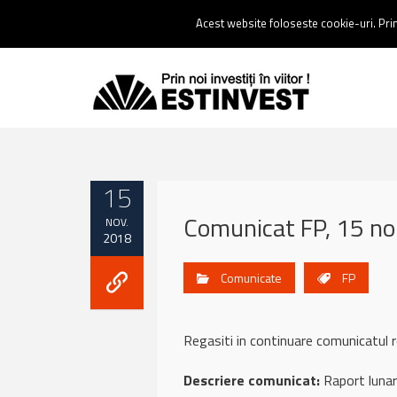
Contact:
0237 238 900 |
Email :
contact@estinvest.ro
Acest website foloseste cookie-uri. Prin 
15
Comunicat FP, 15 n
NOV.
2018
Comunicate
FP
Regasiti in continuare comunicat
Descriere comunicat:
Raport lunar