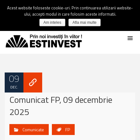
Acest website foloseste cookie-uri. Prin continuarea utilizarii website-
ului, accepti modul in care folosim aceste informatii.
Am inteles
Afla mai multe
09
DEC.
Comunicat FP, 09 decembrie
2025
Comunicate
FP