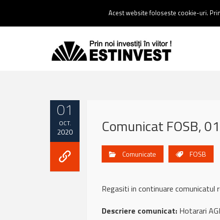
Contact:
0237 238 900 |
Email :
contact@estinvest.ro
Acest website foloseste cookie-uri. Prin 
01
Comunicat FOSB, 01
OCT.
2020
Comunicate
FOSB
Regasiti in continuare comunicatu
Descriere comunicat:
Hotarari AGE