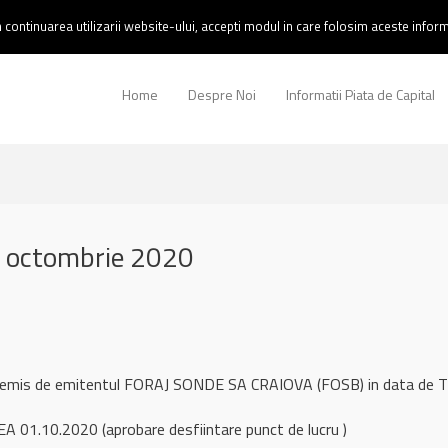
continuarea utilizarii website-ului, accepti modul in care folosim aceste informa
Home
Despre Noi
Informatii Piata de Capital
 octombrie 2020
l remis de emitentul FORAJ SONDE SA CRAIOVA (FOSB) in data de
A 01.10.2020 (aprobare desfiintare punct de lucru )