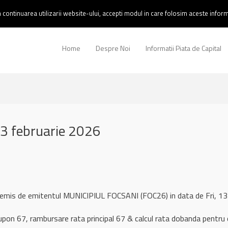
continuarea utilizarii website-ului, accepti modul in care folosim aceste informa
Home
Despre Noi
Informatii Piata de Capital
3 februarie 2026
l remis de emitentul MUNICIPIUL FOCSANI (FOC26) in data de Fri, 
upon 67, rambursare rata principal 67 & calcul rata dobanda pentru