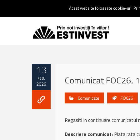
Contact:
0237 238 900 |
Email :
contact@estinvest.ro
Acest website foloseste cookie-uri. Prin 
13
Comunicat FOC26, 1
FEB.
2026
Comunicate
FOC26
Regasiti in continuare comunicatu
Descriere comunicat:
Plata rata c