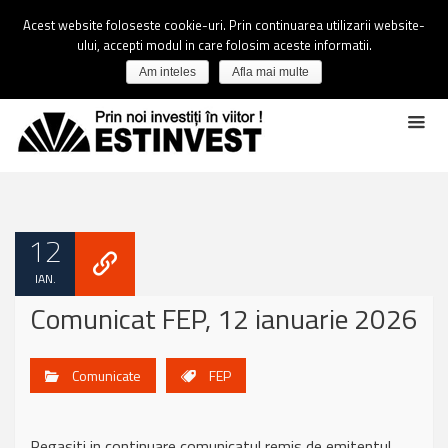
Acest website foloseste cookie-uri. Prin continuarea utilizarii website-
ului, accepti modul in care folosim aceste informatii.
Am inteles
Afla mai multe
12
IAN.
Comunicat FEP, 12 ianuarie 2026
Comunicate
FEP
Regasiti in continuare comunicatul remis de emitentul