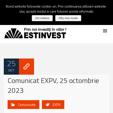
Acest website foloseste cookie-uri. Prin continuarea utilizarii website-
ului, accepti modul in care folosim aceste informatii.
Am inteles
Afla mai multe
25
OCT.
Comunicat EXPV, 25 octombrie
2023
Comunicate
EXPV