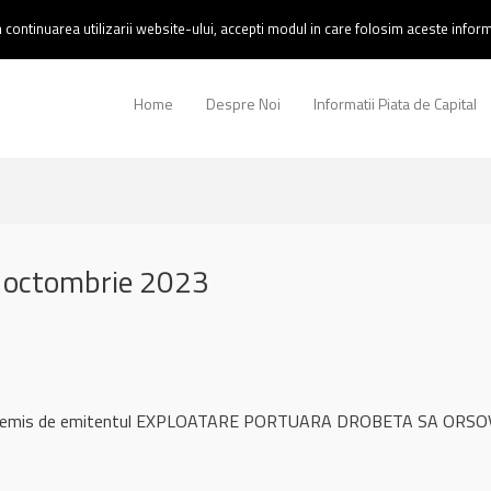
continuarea utilizarii website-ului, accepti modul in care folosim aceste informa
Home
Despre Noi
Informatii Piata de Capital
 octombrie 2023
ul remis de emitentul EXPLOATARE PORTUARA DROBETA SA ORSOVA 