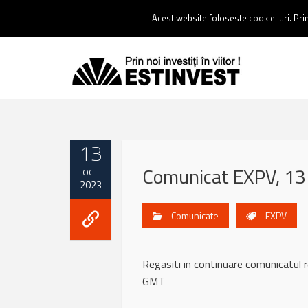
Contact:
0237 238 900 |
Email :
contact@estinvest.ro
Acest website foloseste cookie-uri. Prin 
13
Comunicat EXPV, 13
OCT.
2023
Comunicate
EXPV
Regasiti in continuare comunicat
GMT