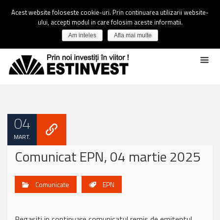
Acest website foloseste cookie-uri. Prin continuarea utilizarii website-
ului, accepti modul in care folosim aceste informatii.
Am inteles
Afla mai multe
04
MART.
Comunicat EPN, 04 martie 2025
Comunicate
EPN
Regasiti in continuare comunicatul remis de emitentul