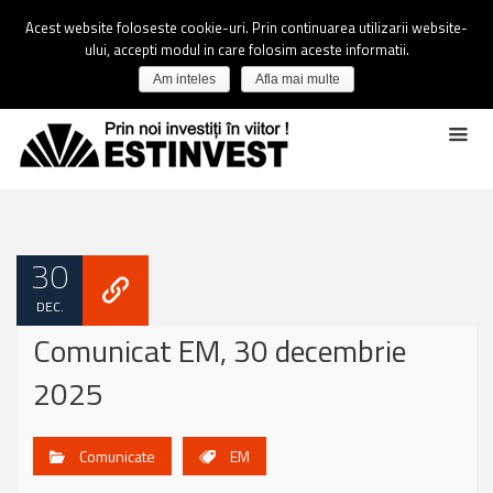
Acest website foloseste cookie-uri. Prin continuarea utilizarii website-
ului, accepti modul in care folosim aceste informatii.
Am inteles
Afla mai multe
30
DEC.
Comunicat EM, 30 decembrie
2025
Comunicate
EM