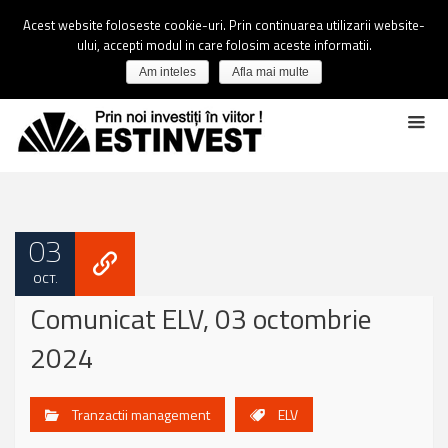
Acest website foloseste cookie-uri. Prin continuarea utilizarii website-
ului, accepti modul in care folosim aceste informatii.
Am inteles
Afla mai multe
03
OCT.
Comunicat ELV, 03 octombrie
2024
Tranzactii management
ELV