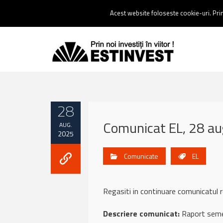
Contact:
0237 238 900 |
Email :
contact@estinvest.ro
Acest website foloseste cookie-uri. Prin 
28
Comunicat EL, 28 a
AUG.
2025
Comunicate
EL
Regasiti in continuare comunicatu
Descriere comunicat:
Raport seme