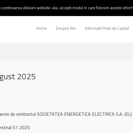
continuarea utilizarii website-ului, accepti modul in care folosim aceste informa
Home
Despre Noi
Informatii Piata de Capital
ugust 2025
l remis de emitentul SOCIETATEA ENERGETICA ELECTRICA S.A. (EL)
strial S1 2025