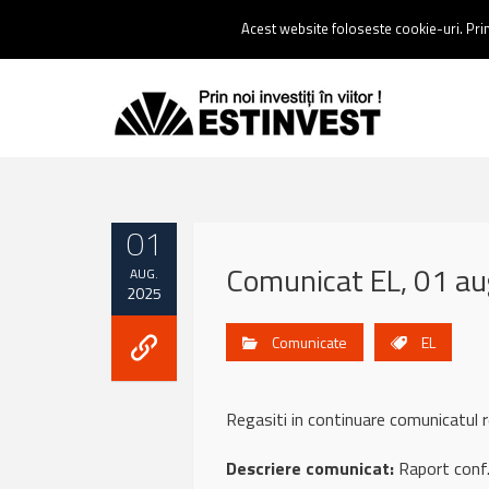
Contact:
0237 238 900 |
Email :
contact@estinvest.ro
Acest website foloseste cookie-uri. Prin 
01
Comunicat EL, 01 a
AUG.
2025
Comunicate
EL
Regasiti in continuare comunicatu
Descriere comunicat:
Raport conf