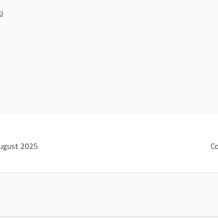
ci
ugust 2025
C