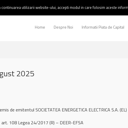
continuarea utilizarii website-ului, accepti modul in care folosim aceste informa
Home
Despre Noi
Informatii Piata de Capital
ugust 2025
l remis de emitentul SOCIETATEA ENERGETICA ELECTRICA S.A. (EL) 
. art. 108 Legea 24/2017 (R) – DEER-EFSA