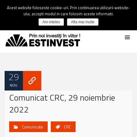
Acest website foloseste cookie-uri. Prin continuarea utilizarii website-
ului, accepti modul in care folosim aceste informatii.
Am inteles
Afla mai multe
29
NOV.
Comunicat CRC, 29 noiembrie
2022
Comunicate
CRC