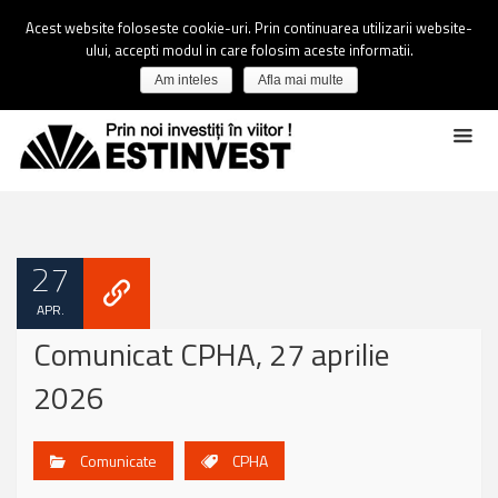
Acest website foloseste cookie-uri. Prin continuarea utilizarii website-
ului, accepti modul in care folosim aceste informatii.
Am inteles
Afla mai multe
27
APR.
Comunicat CPHA, 27 aprilie
2026
Comunicate
CPHA