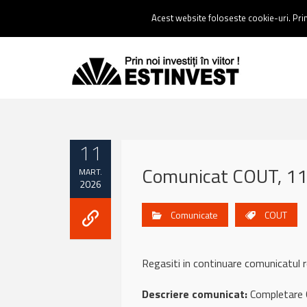
Contact:
0237 238 900 |
Email :
contact@estinvest.ro
Acest website foloseste cookie-uri. Prin 
11
Comunicat COUT, 11
MART.
2026
Comunicate
COUT
Regasiti in continuare comunicatu
Descriere comunicat:
Completare 