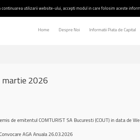
continuarea utilizarii website-ului, accepti modul in care folosim aceste informa
Home
Despre Noi
Informatii Piata de Capital
 martie 2026
l remis de emitentul COMTURIST SA Bucuresti (COUT) in data de 
Convocare AGA Anuala 26.03.2026