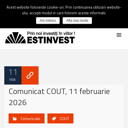
Acest website foloseste cookie-uri. Prin continuarea utilizarii website-
ului, accepti modul in care folosim aceste informatii.
Am inteles
Afla mai multe
11
FEB.
Comunicat COUT, 11 februarie
2026
Comunicate
COUT