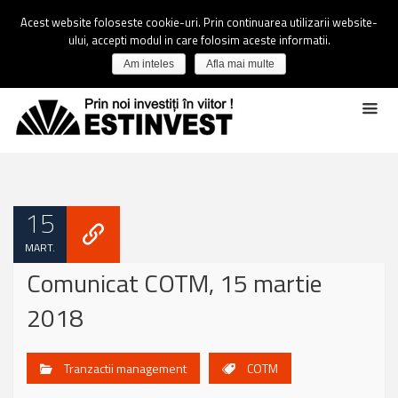
Acest website foloseste cookie-uri. Prin continuarea utilizarii website-
ului, accepti modul in care folosim aceste informatii.
Am inteles
Afla mai multe
15
MART.
Comunicat COTM, 15 martie
2018
Tranzactii management
COTM