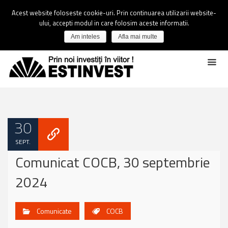
Acest website foloseste cookie-uri. Prin continuarea utilizarii website-
ului, accepti modul in care folosim aceste informatii.
Am inteles
Afla mai multe
30
SEPT.
Comunicat COCB, 30 septembrie
2024
Comunicate
COCB