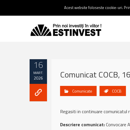
Contact:
0237 238 900 |
Email :
contact@estinvest.ro
Acest website foloseste cookie-uri. Prin 
16
Comunicat COCB, 16
MART.
2026
Comunicate
COCB
Regasiti in continuare comunicat
Descriere comunicat:
Convocare AG