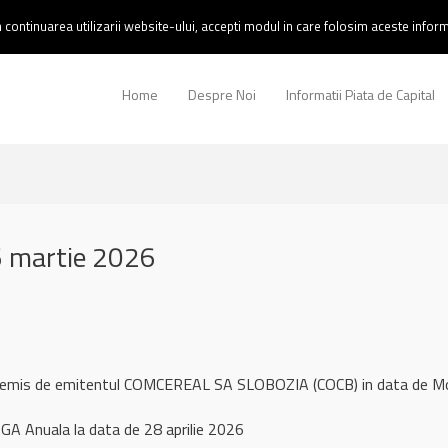
continuarea utilizarii website-ului, accepti modul in care folosim aceste informa
Home
Despre Noi
Informatii Piata de Capital
 martie 2026
ul remis de emitentul COMCEREAL SA SLOBOZIA (COCB) in data de 
A Anuala la data de 28 aprilie 2026