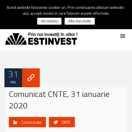
Acest website foloseste cookie-uri. Prin continuarea utilizarii website-
ului, accepti modul in care folosim aceste informatii.
Am inteles
Afla mai multe
31
IAN.
Comunicat CNTE, 31 ianuarie
2020
Comunicate
CNTE