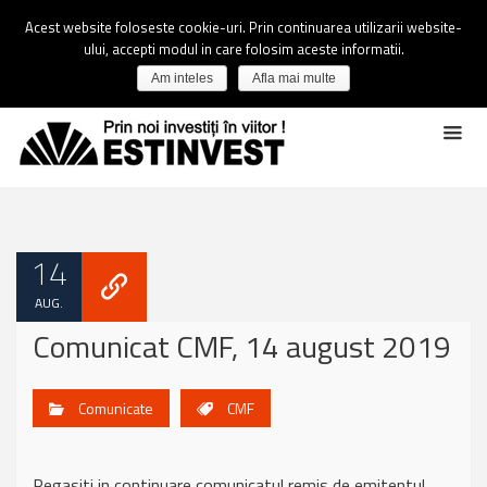
Acest website foloseste cookie-uri. Prin continuarea utilizarii website-
ului, accepti modul in care folosim aceste informatii.
Am inteles
Afla mai multe
14
AUG.
Comunicat CMF, 14 august 2019
Comunicate
CMF
Regasiti in continuare comunicatul remis de emitentul