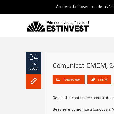
Contact:
0237 238 900 |
Email :
contact@estinvest.ro
Acest website foloseste cookie-uri. Prin 
24
Comunicat CMCM, 24
APR.
2026
Comunicate
CMCM
Regasiti in continuare comunicatu
Descriere comunicat:
Convocare A