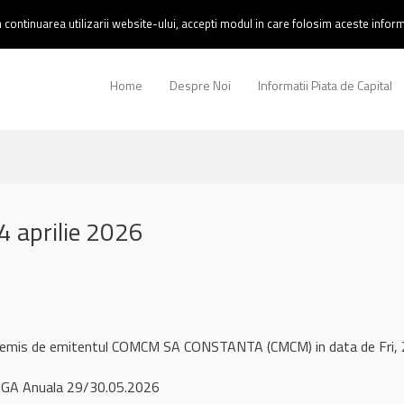
continuarea utilizarii website-ului, accepti modul in care folosim aceste informa
Home
Despre Noi
Informatii Piata de Capital
 aprilie 2026
l remis de emitentul COMCM SA CONSTANTA (CMCM) in data de Fri
GA Anuala 29/30.05.2026