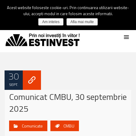
Acest website foloseste cookie-uri. Prin continuarea utilizarii website-
ului, accepti modul in care folosim aceste informatii.
Am inteles
Afla mai multe
30
SEPT.
Comunicat CMBU, 30 septembrie
2025
Comunicate
CMBU