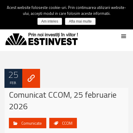
Acest website foloseste cookie-uri. Prin continuarea utilizarii website-
ului, accepti modul in care folosim aceste informatii.
Am inteles
Afla mai multe
25
FEB.
Comunicat CCOM, 25 februarie
2026
Comunicate
CCOM