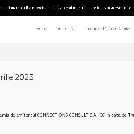
continuarea utilizarii website-ului, accepti modul in care folosim aceste informa
Home
Despre Noi
Informatii Piata de Capital
rilie 2025
l remis de emitentul CONNECTIONS CONSULT S.A. (CC) in data de T