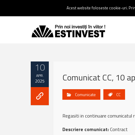
Contact:
0237 238 900 |
Email :
contact@estinvest.ro
Acest website foloseste cookie-uri. Prin 
10
Comunicat CC, 10 ap
APR.
2025
Comunicate
CC
Regasiti in continuare comunicatu
Descriere comunicat:
Contract