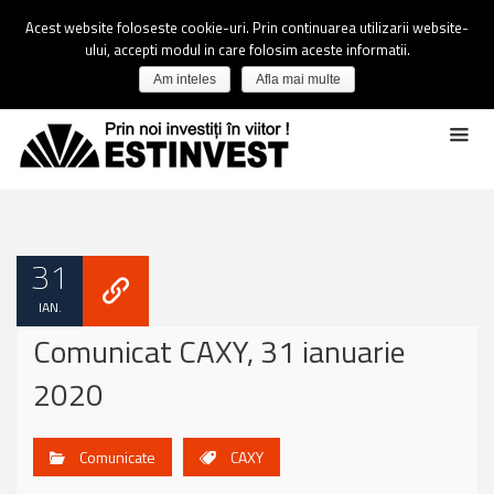
Acest website foloseste cookie-uri. Prin continuarea utilizarii website-
ului, accepti modul in care folosim aceste informatii.
Am inteles
Afla mai multe
31
IAN.
Comunicat CAXY, 31 ianuarie
2020
Comunicate
CAXY