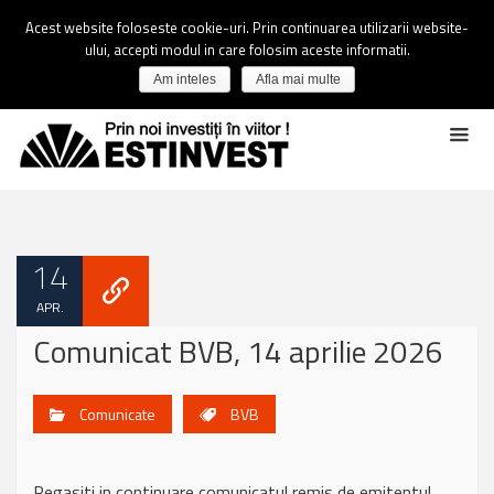
Acest website foloseste cookie-uri. Prin continuarea utilizarii website-
ului, accepti modul in care folosim aceste informatii.
Am inteles
Afla mai multe
14
APR.
Comunicat BVB, 14 aprilie 2026
Comunicate
BVB
Regasiti in continuare comunicatul remis de emitentul