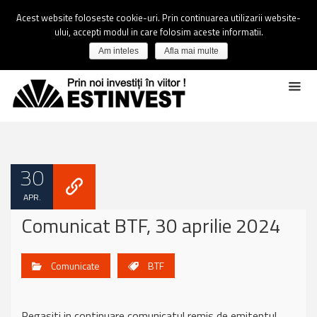
Acest website foloseste cookie-uri. Prin continuarea utilizarii website-
ului, accepti modul in care folosim aceste informatii.
Am inteles
Afla mai multe
30
APR.
Comunicat BTF, 30 aprilie 2024
Comunicate
BTF
Regasiti in continuare comunicatul remis de emitentul