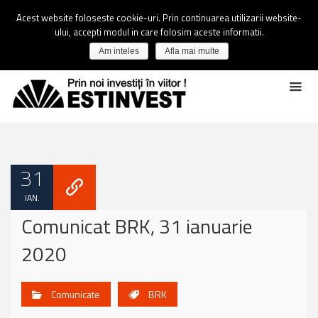
Acest website foloseste cookie-uri. Prin continuarea utilizarii website-
ului, accepti modul in care folosim aceste informatii.
Am inteles
Afla mai multe
31
IAN.
Comunicat BRK, 31 ianuarie
2020
Comunicate
BRK