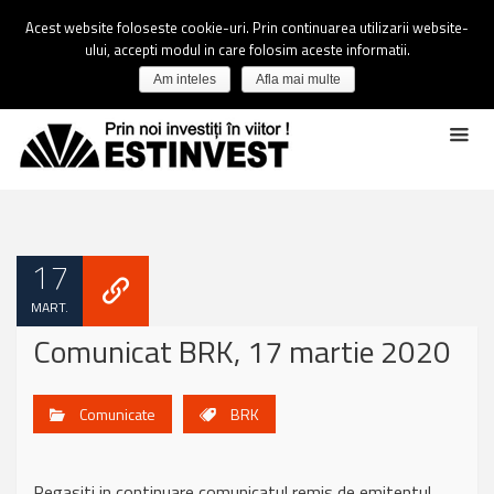
Acest website foloseste cookie-uri. Prin continuarea utilizarii website-
ului, accepti modul in care folosim aceste informatii.
Am inteles
Afla mai multe
17
MART.
Comunicat BRK, 17 martie 2020
Comunicate
BRK
Regasiti in continuare comunicatul remis de emitentul