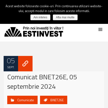
Acest website foloseste cookie-uri. Prin continuarea utilizarii website-
ului, accepti modul in care folosim aceste informatii.
Am inteles
Afla mai multe
05
SEPT.
Comunicat BNET26E, 05
septembrie 2024
Comunicate
BNET26E