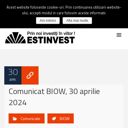
Acest website foloseste cookie-uri. Prin continuarea utilizarii website-
ului, accepti modul in care folosim aceste informatii.
Am inteles
Afla mai multe
30
APR.
Comunicat BIOW, 30 aprilie
2024
Comunicate
BIOW