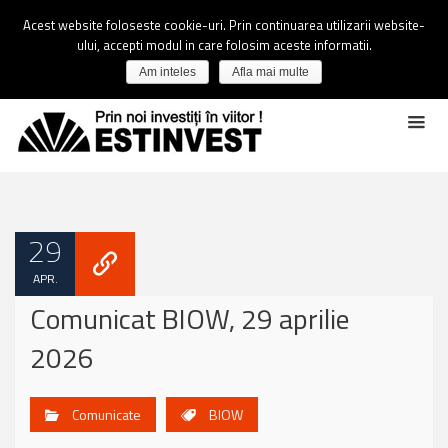
Acest website foloseste cookie-uri. Prin continuarea utilizarii website-
ului, accepti modul in care folosim aceste informatii.
Am inteles
Afla mai multe
29
APR.
Comunicat BIOW, 29 aprilie
2026
Comunicate
BIOW