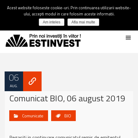
Acest website foloseste cookie-uri. Prin continuarea utilizarii website-
ului, accepti modul in care folosim aceste informatii.
Am inteles
Afla mai multe
06
AUG.
Comunicat BIO, 06 august 2019
Comunicate
BIO
Regasiti in continuare comunicatul remis de emitentul